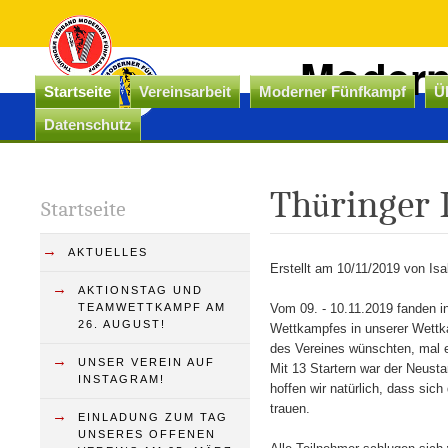
Modern
Startseite
Vereinsarbeit
Moderner Fünfkampf
Ü
Datenschutz
Thürin
Thüringer 
Startseite
→
AKTUELLES
Erstellt am 10/11/2019 von Isa
→
AKTIONSTAG UND
TEAMWETTKAMPF AM
Vom 09. - 10.11.2019 fanden i
26. AUGUST!
Wettkampfes in unserer Wettka
des Vereines wünschten, mal e
→
UNSER VEREIN AUF
Mit 13 Startern war der Neusta
INSTAGRAM!
hoffen wir natürlich, dass si
trauen.
→
EINLADUNG ZUM TAG
UNSERES OFFENEN