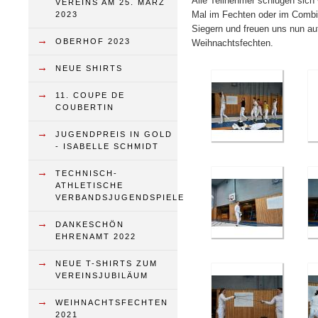
Alle Teilnehmer schlugen sich 
VEREINS AM 25. MÄRZ
Mal im Fechten oder im Combine
2023
Siegern und freuen uns nun au
→
OBERHOF 2023
Weihnachtsfechten.
→
NEUE SHIRTS
→
11. COUPE DE
COUBERTIN
→
JUGENDPREIS IN GOLD
- ISABELLE SCHMIDT
→
TECHNISCH-
ATHLETISCHE
VERBANDSJUGENDSPIELE
→
DANKESCHÖN
EHRENAMT 2022
→
NEUE T-SHIRTS ZUM
VEREINSJUBILÄUM
→
WEIHNACHTSFECHTEN
2021